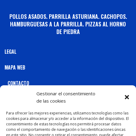
POLLOS ASADOS. PARRILLA ASTURIANA. CACHOPOS.
HAMBURGUESAS A LA PARRILLA. PIZZAS AL HORNO
DE PIEDRA
LEGAL
MAPA WEB
CONTACTO
Gestionar el consentimiento
C / Marqués de Casa Valdés, 61 Gijón 33202 Tel: 984
de las cookies
298 298
C / Juan Alvargonzález, 22
Para ofrecer las mejores experiencias, utilizamos tecnologías como las
cookies para almacenar y/o acceder a la información del dispositivo. El
Gijón 33208 Tel: 984 197 645
consentimiento de estas tecnologías nos permitirá procesar datos
C / Hernán Cortés, 6
como el comportamiento de navegación o las identificaciones únicas
en este sitio. No consentir o retirar el consentimiento, puede afectar