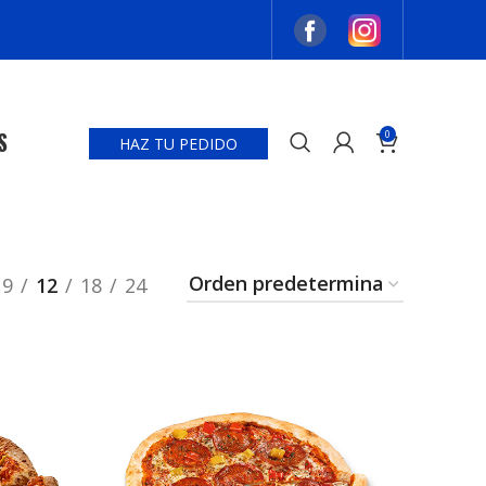
S
0
HAZ TU PEDIDO
9
12
18
24