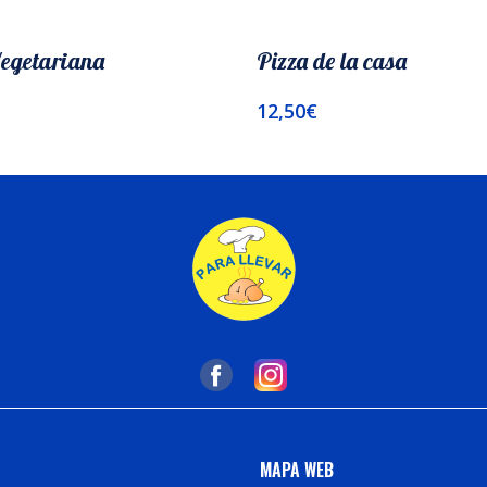
Vegetariana
Pizza de la casa
12,50
€
l Carrito
Añadir Al Carrito
MAPA WEB