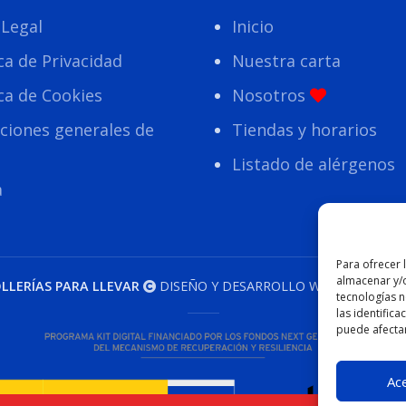
 Legal
Inicio
ica de Privacidad
Nuestra carta
ica de Cookies
Nosotros
ciones generales de
Tiendas y horarios
Listado de alérgenos
a
Para ofrecer 
almacenar y/o
LLERÍAS PARA LLEVAR
DISEÑO Y DESARROLLO WEB
EME DIGI
tecnologías 
las identifica
puede afectar
Ac