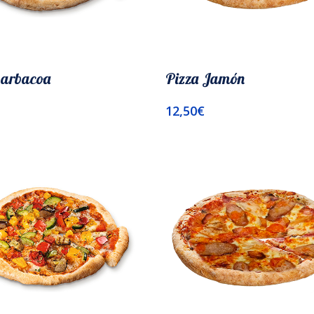
Barbacoa
Pizza Jamón
12,50
€
l Carrito
Añadir Al Carrito