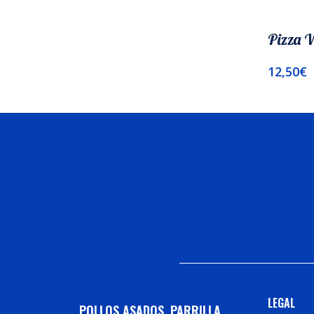
Pizza 
12,50
€
Añadir A
LEGAL
POLLOS ASADOS. PARRILLA