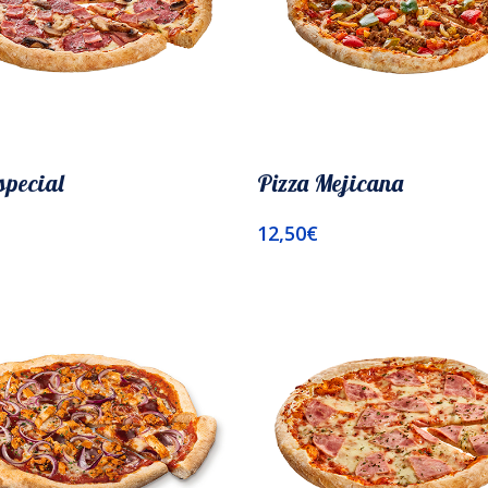
special
Pizza Mejicana
12,50
€
l Carrito
Añadir Al Carrito