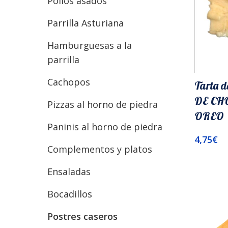
Pollos asados
Parrilla Asturiana
Hamburguesas a la
parrilla
Cachopos
Tarta 
DE CH
Pizzas al horno de piedra
OREO
Paninis al horno de piedra
4,75
€
Complementos y platos
Añadir A
Ensaladas
Bocadillos
Postres caseros