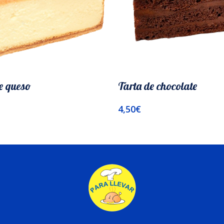
e queso
Tarta de chocolate
4,50
€
l Carrito
Añadir Al Carrito