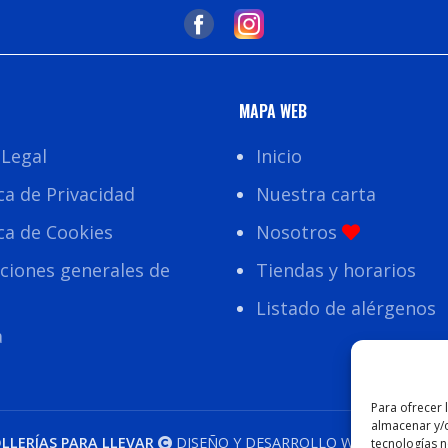
MAPA WEB
 Legal
Inicio
ica de Privacidad
Nuestra carta
ica de Cookies
Nosotros
ciones generales de
Tiendas y horarios
Listado de alérgenos
a
Para ofrecer 
almacenar y/o
LLERÍAS PARA LLEVAR
DISEÑO Y DESARROLLO WEB
EME DIGI
tecnologías 