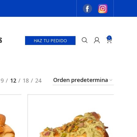
S
0
HAZ TU PEDIDO
9
12
18
24