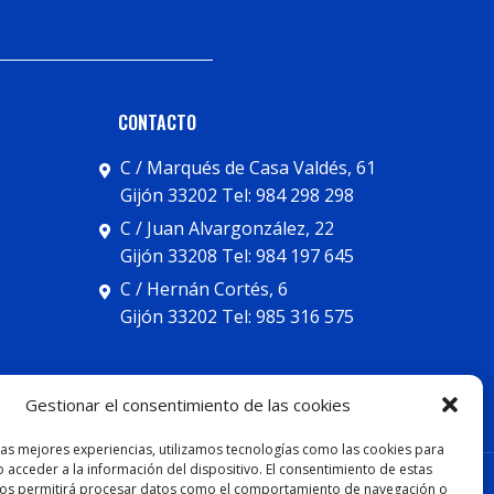
CONTACTO
C / Marqués de Casa Valdés, 61
Gijón 33202 Tel: 984 298 298
C / Juan Alvargonzález, 22
Gijón 33208 Tel: 984 197 645
C / Hernán Cortés, 6
Gijón 33202 Tel: 985 316 575
Gestionar el consentimiento de las cookies
las mejores experiencias, utilizamos tecnologías como las cookies para
 acceder a la información del dispositivo. El consentimiento de estas
TAL
nos permitirá procesar datos como el comportamiento de navegación o