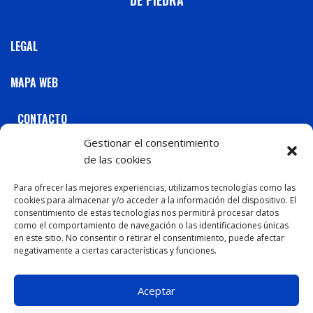
LEGAL
MAPA WEB
CONTACTO
Gestionar el consentimiento
C / Marqués de Casa Valdés, 61 Gijón 33202 Tel: 984
de las cookies
298 298
C / Juan Alvargonzález, 22
Para ofrecer las mejores experiencias, utilizamos tecnologías como las
cookies para almacenar y/o acceder a la información del dispositivo. El
Gijón 33208 Tel: 984 197 645
consentimiento de estas tecnologías nos permitirá procesar datos
C / Hernán Cortés, 6
como el comportamiento de navegación o las identificaciones únicas
en este sitio. No consentir o retirar el consentimiento, puede afectar
Gijón 33202 Tel: 985 316 575
negativamente a ciertas características y funciones.
Aceptar
POLLERÍAS PARA LLEVAR
DISEÑO Y DESARROLLO WEB