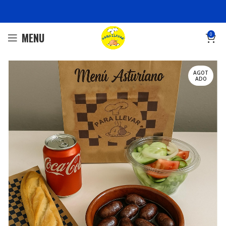
MENU
0
AGOT
ADO