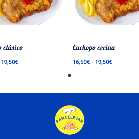
 clásico
Cachopo cecina
19,50
€
16,50
€
-
19,50
€
nar Opciones
Seleccionar Opciones