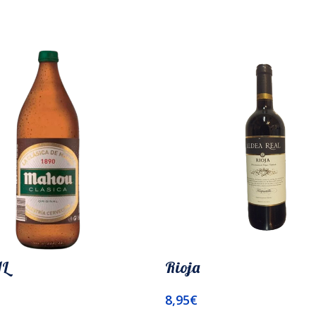
1L
Rioja
8,95
€