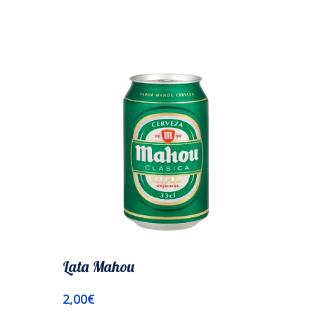
Lata Mahou
Riber
2,00
€
9,95
€