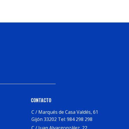
Añadir Al Carrito
Añadir 
CONTACTO
C / Marqués de Casa Valdés, 61
Gijón 33202 Tel: 984 298 298
C / Juan Alvargonzález, 22