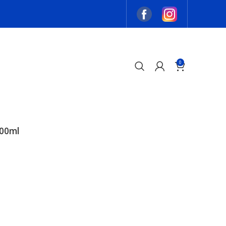
0
HAZ TU PEDIDO
00ml