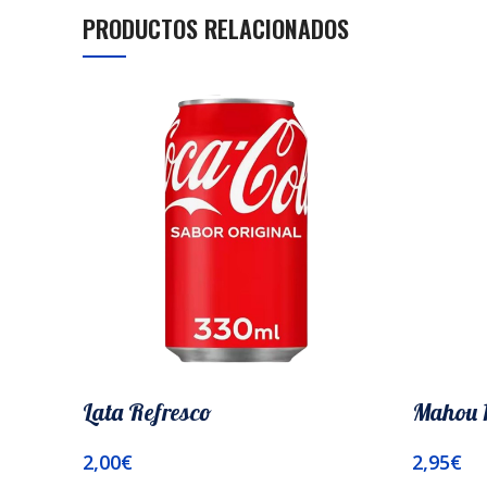
PRODUCTOS RELACIONADOS
Lata Refresco
Mahou 
2,00
€
2,95
€