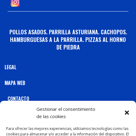
POLLOS ASADOS. PARRILLA ASTURIANA. CACHOPOS.
HAMBURGUESAS A LA PARRILLA. PIZZAS AL HORNO
DE PIEDRA
LEGAL
MAPA WEB
CONTACTO
Gestionar el consentimiento
C / Marqués de Casa Valdés, 61 Gijón 33202 Tel: 984
de las cookies
298 298
C / Juan Alvargonzález, 22
Para ofrecer las mejores experiencias, utilizamos tecnologías como las
cookies para almacenar y/o acceder a la información del dispositivo. El
Gijón 33208 Tel: 984 197 645