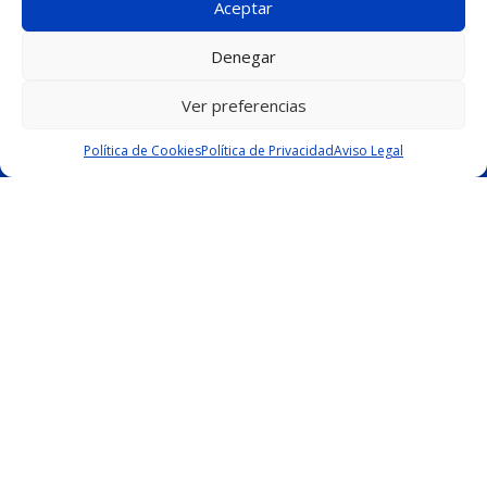
Aceptar
MAPA WEB
Denegar
CONTACTO
Ver preferencias
C / Marqués de Casa Valdés, 61 Gijón 33202 Tel: 984
298 298
Política de Cookies
Política de Privacidad
Aviso Legal
C / Juan Alvargonzález, 22
Gijón 33208 Tel: 984 197 645
C / Hernán Cortés, 6
Gijón 33202 Tel: 985 316 575
POLLERÍAS PARA LLEVAR
DISEÑO Y DESARROLLO WEB
EME
DIGITAL